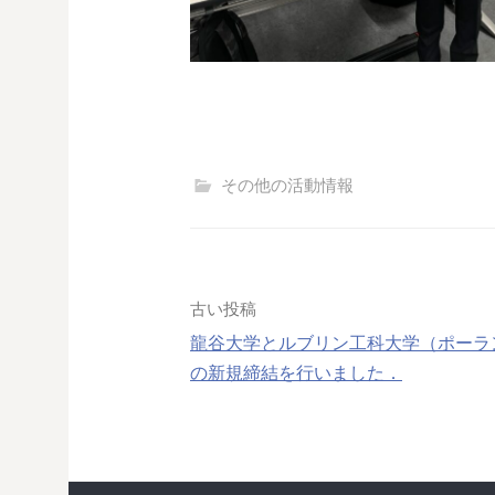
その他の活動情報
投
古い投稿
龍谷大学とルブリン工科大学（ポーラ
稿
の新規締結を行いました．
ナ
ビ
ゲ