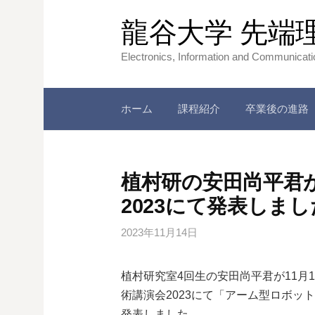
コ
龍谷大学 先端
ン
テ
Electronics, Information and Communicat
ン
ツ
へ
ホーム
課程紹介
卒業後の進路
ス
キ
ッ
植村研の安田尚平君
プ
2023にて発表しま
2023年11月14日
植村研究室4回生の安田尚平君が11月
術講演会2023にて「アーム型ロボ
発表しました．