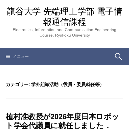
コ
龍谷大学 先端理工学部 電子情
ン
テ
報通信課程
ン
Electronics, Information and Communication Engineering
ツ
Course, Ryukoku University
へ
ス
キ
検
メニュー
ッ
プ
索:
カテゴリー:
学外組織活動（役員・委員就任等）
植村准教授が2026年度日本ロボッ
ト学会代議員に就任しました．