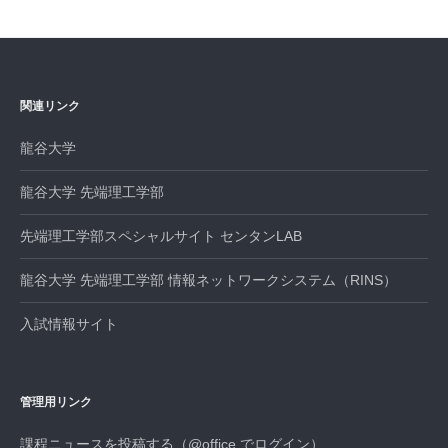
ビ
ゲ
ー
シ
関連リンク
ョ
ン
龍谷大学
龍谷大学 先端理工学部
先端理工学部スペシャルサイト センタンLAB
龍谷大学 先端理工学部 情報ネットワークシステム（RINS）
入試情報サイト
管理用リンク
課程ニュースを投稿する（@office でログイン）