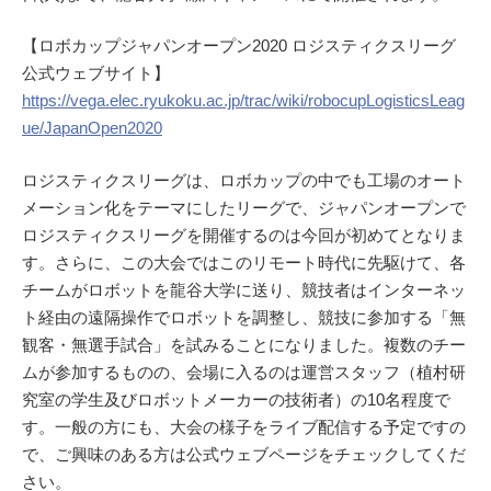
【ロボカップジャパンオープン2020 ロジスティクスリーグ
公式ウェブサイト】
https://vega.elec.ryukoku.ac.jp/trac/wiki/robocupLogisticsLeag
ue/JapanOpen2020
ロジスティクスリーグは、ロボカップの中でも工場のオート
メーション化をテーマにしたリーグで、ジャパンオープンで
ロジスティクスリーグを開催するのは今回が初めてとなりま
す。さらに、この大会ではこのリモート時代に先駆けて、各
チームがロボットを龍谷大学に送り、競技者はインターネッ
ト経由の遠隔操作でロボットを調整し、競技に参加する「無
観客・無選手試合」を試みることになりました。複数のチー
ムが参加するものの、会場に入るのは運営スタッフ（植村研
究室の学生及びロボットメーカーの技術者）の10名程度で
す。一般の方にも、大会の様子をライブ配信する予定ですの
で、ご興味のある方は公式ウェブページをチェックしてくだ
さい。