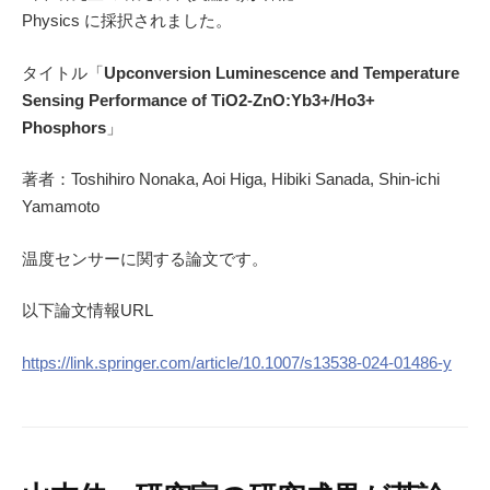
Physics に採択されました。
タイトル「
Upconversion Luminescence and Temperature
Sensing Performance of TiO2-ZnO:Yb3+/Ho3+
Phosphors
」
著者：Toshihiro Nonaka, Aoi Higa, Hibiki Sanada, Shin-ichi
Yamamoto
温度センサーに関する論文です。
以下論文情報URL
https://link.springer.com/article/10.1007/s13538-024-01486-y