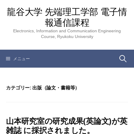
コ
龍谷大学 先端理工学部 電子情
ン
テ
報通信課程
ン
Electronics, Information and Communication Engineering
ツ
Course, Ryukoku University
へ
ス
キ
検
メニュー
ッ
プ
索:
カテゴリー:
出版（論文・書籍等）
山本研究室の研究成果(英論文)が英
雑誌 に採択されました。