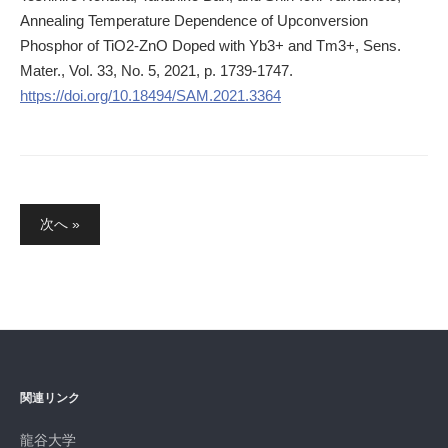
Annealing Temperature Dependence of Upconversion
Phosphor of TiO2-ZnO Doped with Yb3+ and Tm3+, Sens.
Mater., Vol. 33, No. 5, 2021, p. 1739-1747.
https://doi.org/10.18494/SAM.2021.3364
投
次へ »
稿
ナ
ビ
ゲ
ー
シ
関連リンク
ョ
ン
龍谷大学