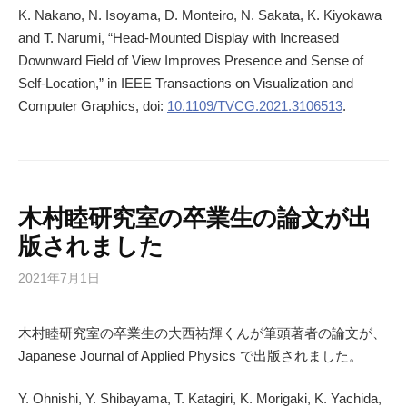
K. Nakano, N. Isoyama, D. Monteiro, N. Sakata, K. Kiyokawa
and T. Narumi, “Head-Mounted Display with Increased
Downward Field of View Improves Presence and Sense of
Self-Location,” in IEEE Transactions on Visualization and
Computer Graphics, doi:
10.1109/TVCG.2021.3106513
.
木村睦研究室の卒業生の論文が出
版されました
2021年7月1日
木村睦研究室の卒業生の大西祐輝くんが筆頭著者の論文が、
Japanese Journal of Applied Physics で出版されました。
Y. Ohnishi, Y. Shibayama, T. Katagiri, K. Morigaki, K. Yachida,