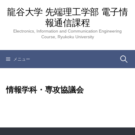
コ
龍谷大学 先端理工学部 電子情
ン
テ
報通信課程
ン
Electronics, Information and Communication Engineering
ツ
Course, Ryukoku University
へ
ス
キ
検
メニュー
ッ
プ
索:
情報学科・専攻協議会