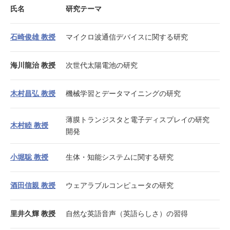
氏名
研究テーマ
石崎俊雄 教授
マイクロ波通信デバイスに関する研究
海川龍治 教授
次世代太陽電池の研究
木村昌弘 教授
機械学習とデータマイニングの研究
薄膜トランジスタと電子ディスプレイの研究
木村睦 教授
開発
小堀聡 教授
生体・知能システムに関する研究
酒田信親 教授
ウェアラブルコンピュータの研究
里井久輝 教授
自然な英語音声（英語らしさ）の習得