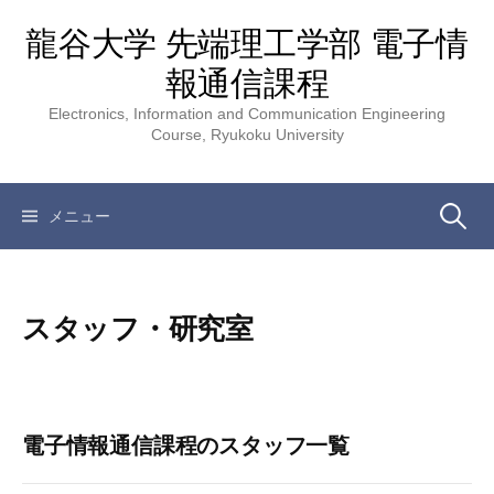
コ
龍谷大学 先端理工学部 電子情
ン
テ
報通信課程
ン
Electronics, Information and Communication Engineering
ツ
Course, Ryukoku University
へ
ス
キ
検
メニュー
ッ
プ
索:
スタッフ・研究室
電子情報通信課程のスタッフ一覧