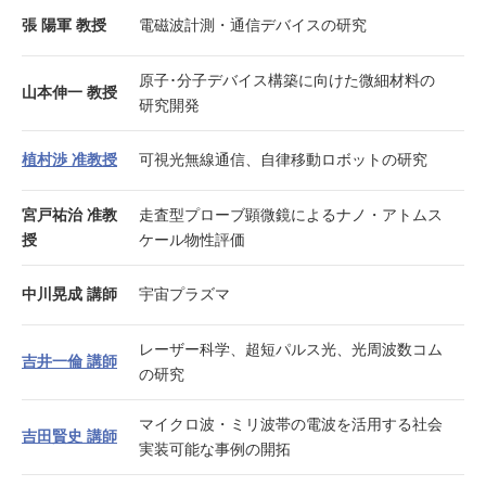
張 陽軍 教授
電磁波計測・通信デバイスの研究
原子･分子デバイス構築に向けた微細材料の
山本伸一 教授
研究開発
植村渉 准教授
可視光無線通信、自律移動ロボットの研究
宮戸祐治 准教
走査型プローブ顕微鏡によるナノ・アトムス
授
ケール物性評価
中川晃成 講師
宇宙プラズマ
レーザー科学、超短パルス光、光周波数コム
吉井一倫 講師
の研究
マイクロ波・ミリ波帯の電波を活用する社会
吉田賢史 講師
実装可能な事例の開拓