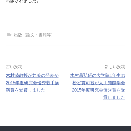
出版されました。
出版（論文・書籍等）
投
古い投稿
新しい投稿
木村睦教授が共著の発表が
木村昌弘研の大学院1年生の
稿
2015年度研究会優秀若手講
松谷貫司君が人工知能学会
ナ
演賞を受賞しました
2015年度研究会優秀賞を受
賞しました
ビ
ゲ
ー