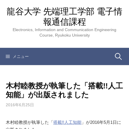
コ
龍谷大学 先端理工学部 電子情
ン
テ
報通信課程
ン
Electronics, Information and Communication Engineering
ツ
Course, Ryukoku University
へ
ス
キ
検
メニュー
ッ
プ
索:
木村睦教授が執筆した「搭載!!人工
知能」が出版されました
2016年6月25日
木村睦教授が執筆した「
搭載!!人工知能
」が2016年5月1日に