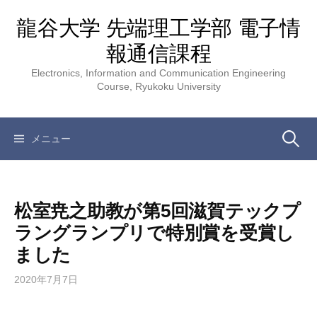
コ
龍谷大学 先端理工学部 電子情
ン
テ
報通信課程
ン
Electronics, Information and Communication Engineering
ツ
Course, Ryukoku University
へ
ス
キ
検
メニュー
ッ
プ
索:
松室尭之助教が第5回滋賀テックプ
ラングランプリで特別賞を受賞し
ました
2020年7月7日