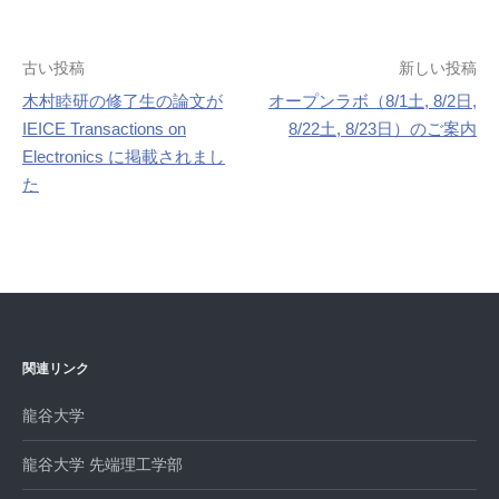
投
古い投稿
新しい投稿
木村睦研の修了生の論文が
オープンラボ（8/1土, 8/2日,
稿
IEICE Transactions on
8/22土, 8/23日）のご案内
ナ
Electronics に掲載されまし
た
ビ
ゲ
ー
シ
ョ
関連リンク
ン
龍谷大学
龍谷大学 先端理工学部