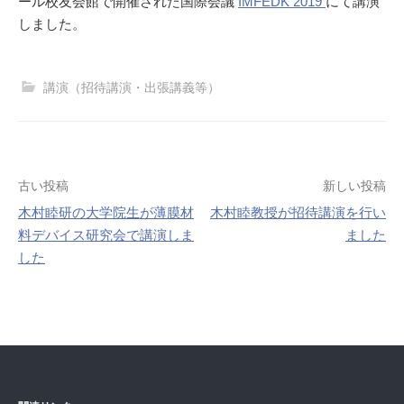
ール校友会館で開催された国際会議
IMFEDK 2019
にて講演
しました。
講演（招待講演・出張講義等）
投
古い投稿
新しい投稿
木村睦研の大学院生が薄膜材
木村睦教授が招待講演を行い
稿
料デバイス研究会で講演しま
ました
ナ
した
ビ
ゲ
ー
シ