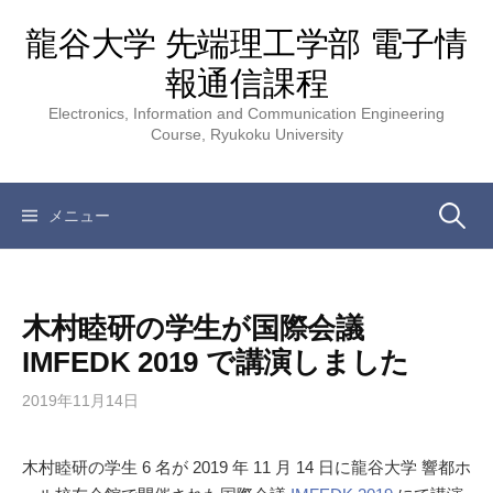
コ
龍谷大学 先端理工学部 電子情
ン
テ
報通信課程
ン
Electronics, Information and Communication Engineering
ツ
Course, Ryukoku University
へ
ス
キ
検
メニュー
ッ
プ
索:
木村睦研の学生が国際会議
IMFEDK 2019 で講演しました
2019年11月14日
木村睦研の学生 6 名が 2019 年 11 月 14 日に龍谷大学 響都ホ