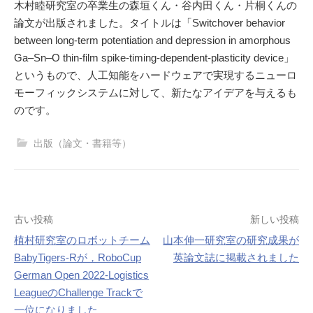
木村睦研究室の卒業生の森垣くん・谷内田くん・片桐くんの
論文が出版されました。タイトルは「Switchover behavior
between long-term potentiation and depression in amorphous
Ga–Sn–O thin-film spike-timing-dependent-plasticity device」
というもので、人工知能をハードウェアで実現するニューロ
モーフィックシステムに対して、新たなアイデアを与えるも
のです。
出版（論文・書籍等）
投
古い投稿
新しい投稿
植村研究室のロボットチーム
山本伸一研究室の研究成果が
稿
BabyTigers-Rが，RoboCup
英論文誌に掲載されました
ナ
German Open 2022-Logistics
LeagueのChallenge Trackで
ビ
一位になりました