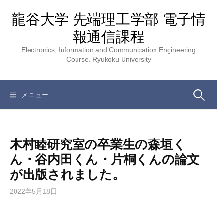
コ
龍谷大学 先端理工学部 電子情
ン
テ
報通信課程
ン
Electronics, Information and Communication Engineering
ツ
Course, Ryukoku University
へ
ス
キ
検
メニュー
ッ
プ
索:
木村睦研究室の卒業生の森垣く
ん・谷内田くん・片桐くんの論文
が出版されました。
2022年5月18日