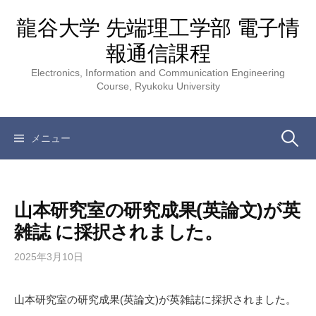
コ
龍谷大学 先端理工学部 電子情
ン
テ
報通信課程
ン
Electronics, Information and Communication Engineering
ツ
Course, Ryukoku University
へ
ス
キ
検
メニュー
ッ
プ
索:
山本研究室の研究成果(英論文)が英
雑誌 に採択されました。
2025年3月10日
山本研究室の研究成果(英論文)が英雑誌に採択されました。