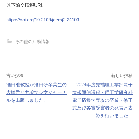
以下論文情報URL
https://doi.org/10.2109/jcersj2.24103
その他の活動情報
投
古い投稿
新しい投稿
酒田准教授が酒田研卒業生の
2024年度先端理工学部電子
稿
大橋君と共著で英文ジャーナ
情報通信課程・理工学研究科
ナ
ルを出版しました。
電子情報学専攻の卒業・修了
式及び各賞受賞者の発表と表
ビ
彰を行いました．
ゲ
ー