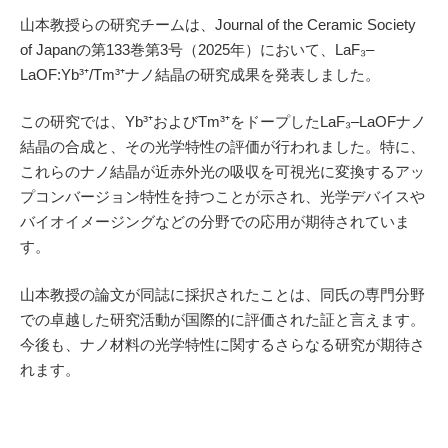
山本教授らの研究チームは、Journal of the Ceramic Society
of Japanの第133巻第3号（2025年）において、LaF₃–
LaOF:Yb³⁺/Tm³⁺ナノ結晶の研究成果を発表しました。
​
この研究では、Yb³⁺およびTm³⁺をドープしたLaF₃–LaOFナノ
結晶の合成と、その光学特性の評価が行われました。
特に、
これらのナノ結晶が近赤外光の吸収を可視光に変換するアッ
プコンバージョン特性を持つことが示され、光学デバイスや
バイオイメージングなどの分野での応用が期待されていま
す。
山本教授の論文が同誌に採択されたことは、同氏の専門分野
での卓越した研究活動が国際的に評価された証と言えます。
今後も、ナノ材料の光学特性に関するさらなる研究が期待さ
れます。