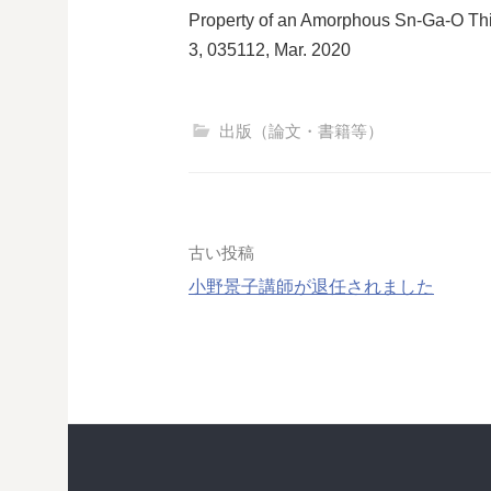
Property of an Amorphous Sn-Ga-O Thi
3, 035112, Mar. 2020
出版（論文・書籍等）
投
古い投稿
小野景子講師が退任されました
稿
ナ
ビ
ゲ
ー