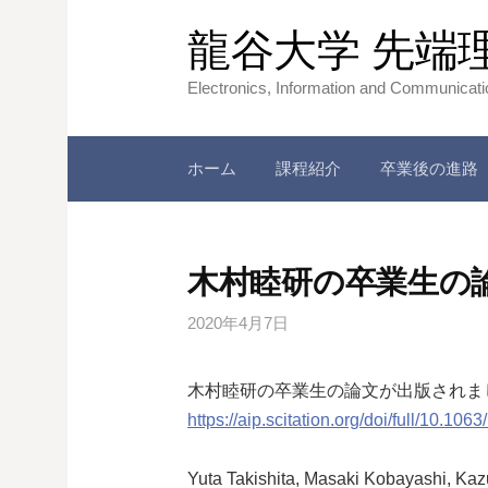
コ
龍谷大学 先端
ン
テ
Electronics, Information and Communicat
ン
ツ
へ
ホーム
課程紹介
卒業後の進路
ス
キ
ッ
木村睦研の卒業生の
プ
2020年4月7日
木村睦研の卒業生の論文が出版されま
https://aip.scitation.org/doi/full/10.10
Yuta Takishita, Masaki Kobayashi, Kaz