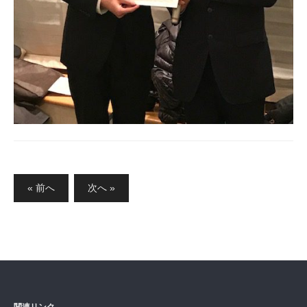
投
« 前へ
次へ »
稿
ナ
ビ
ゲ
ー
シ