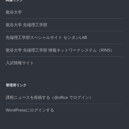
関連リンク
ョ
ン
龍谷大学
龍谷大学 先端理工学部
先端理工学部スペシャルサイト センタンLAB
龍谷大学 先端理工学部 情報ネットワークシステム（RINS）
入試情報サイト
管理用リンク
課程ニュースを投稿する（@office でログイン）
WordPressにログインする