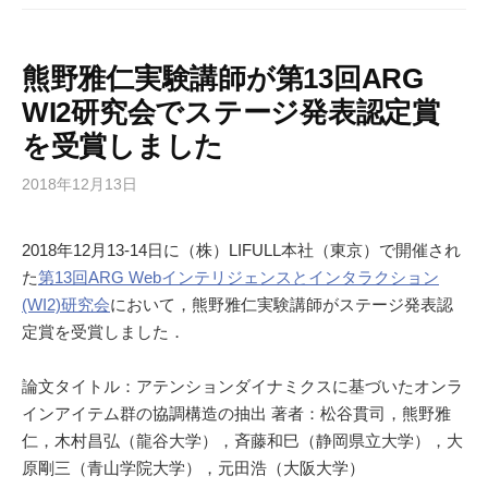
熊野雅仁実験講師が第13回ARG
WI2研究会でステージ発表認定賞
を受賞しました
2018年12月13日
2018年12月13-14日に（株）LIFULL本社（東京）で開催され
た
第13回ARG Webインテリジェンスとインタラクション
(WI2)研究会
において，熊野雅仁実験講師がステージ発表認
定賞を受賞しました．
論文タイトル：アテンションダイナミクスに基づいたオンラ
インアイテム群の協調構造の抽出 著者：松谷貫司，熊野雅
仁，木村昌弘（龍谷大学），斉藤和巳（静岡県立大学），大
原剛三（青山学院大学），元田浩（大阪大学）