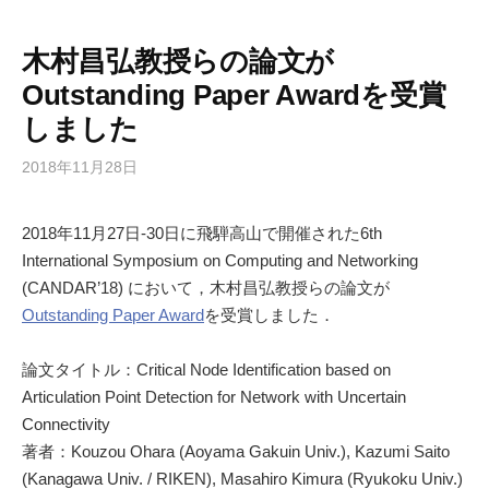
木村昌弘教授らの論文が
Outstanding Paper Awardを受賞
しました
2018年11月28日
2018年11月27日-30日に飛騨高山で開催された6th
International Symposium on Computing and Networking
(CANDAR’18) において，木村昌弘教授らの論文が
Outstanding Paper Award
を受賞しました．
論文タイトル：Critical Node Identification based on
Articulation Point Detection for Network with Uncertain
Connectivity
著者：Kouzou Ohara (Aoyama Gakuin Univ.), Kazumi Saito
(Kanagawa Univ. / RIKEN), Masahiro Kimura (Ryukoku Univ.)