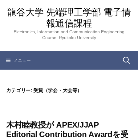
コ
龍谷大学 先端理工学部 電子情
ン
テ
報通信課程
ン
Electronics, Information and Communication Engineering
ツ
Course, Ryukoku University
へ
ス
キ
検
メニュー
ッ
プ
索:
カテゴリー:
受賞（学会・大会等）
木村睦教授が APEX/JJAP
Editorial Contribution Awardを受