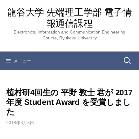
コ
龍谷大学 先端理工学部 電子情
ン
テ
報通信課程
ン
Electronics, Information and Communication Engineering
ツ
Course, Ryukoku University
へ
ス
キ
検
メニュー
ッ
プ
索:
植村研4回生の 平野 敦士 君が 2017
年度 Student Award を受賞しまし
た
2018年3月5日