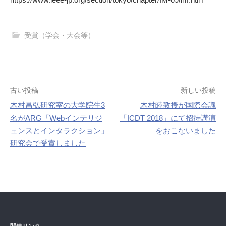
受賞（学会・大会等）
投
古い投稿
新しい投稿
木村昌弘研究室の大学院生3
木村睦教授が国際会議
稿
名がARG「Webインテリジ
「ICDT 2018」にて招待講演
ナ
ェンスとインタラクション」
をおこないました
研究会で受賞しました
ビ
ゲ
ー
シ
ョ