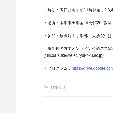
・時刻：両日とも午前11時開始，2,3,
・場所：本学瀬田学舎 ４号館209教室
・参加：原則対面，学部・大学院生はオン
※学外の方でオンライン視聴ご希望の
(fujii.daisuke@elec.ryukoku.ac.jp)
・プログラム：
https://drive.googl
お知らせ