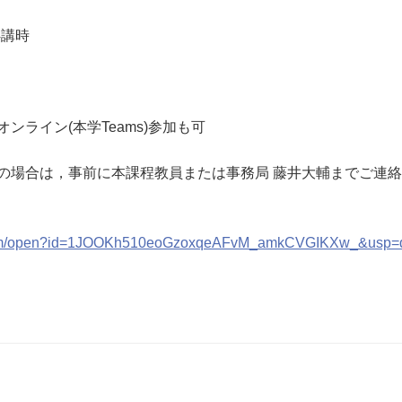
4講時
ライン(本学Teams)参加も可
場合は，事前に本課程教員または事務局 藤井大輔までご連絡
e.com/open?id=1JOOKh510eoGzoxqeAFvM_amkCVGIKXw_&usp=d