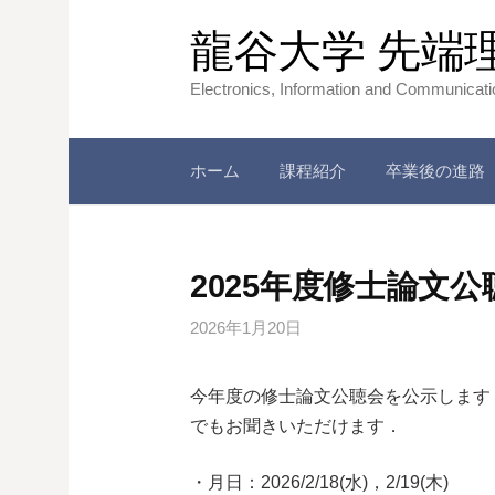
コ
龍谷大学 先端
ン
テ
Electronics, Information and Communicat
ン
ツ
へ
ホーム
課程紹介
卒業後の進路
ス
キ
ッ
2025年度修士論文
プ
2026年1月20日
今年度の修士論文公聴会を公示します．
でもお聞きいただけます．
・月日：2026/2/18(水)，2/19(木)