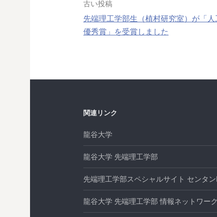
投
古い投稿
先端理工学部生（植村研究室）が「人工
稿
優秀賞」を受賞しました
ナ
ビ
ゲ
ー
関連リンク
シ
龍谷大学
ョ
龍谷大学 先端理工学部
ン
先端理工学部スペシャルサイト センタンL
龍谷大学 先端理工学部 情報ネットワーク