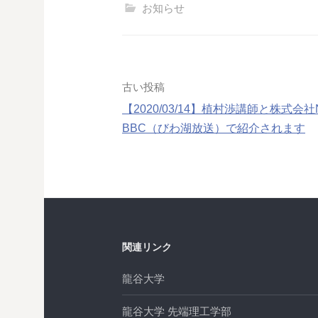
お知らせ
投
古い投稿
【2020/03/14】植村渉講師と株式会
稿
BBC（びわ湖放送）で紹介されます
ナ
ビ
ゲ
ー
関連リンク
シ
龍谷大学
ョ
龍谷大学 先端理工学部