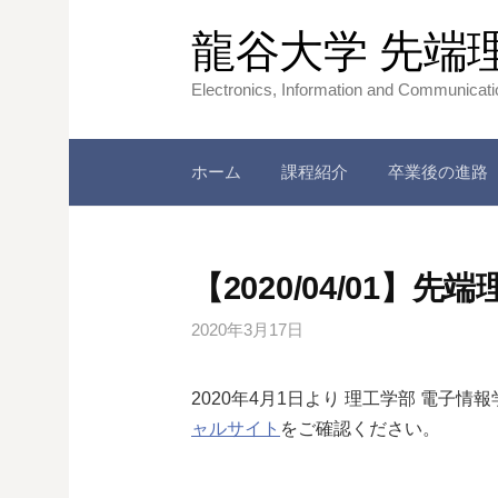
コ
龍谷大学 先端
ン
テ
Electronics, Information and Communicat
ン
ツ
へ
ホーム
課程紹介
卒業後の進路
ス
キ
ッ
【2020/04/01
プ
2020年3月17日
2020年4月1日より 理工学部 電子
ャルサイト
をご確認ください。