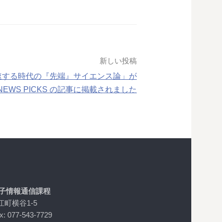
新しい投稿
速する時代の『先端』サイエンス論」が
NEWS PICKS の記事に掲載されました
電子情報通信課程
江町横谷1-5
x: 077-543-7729