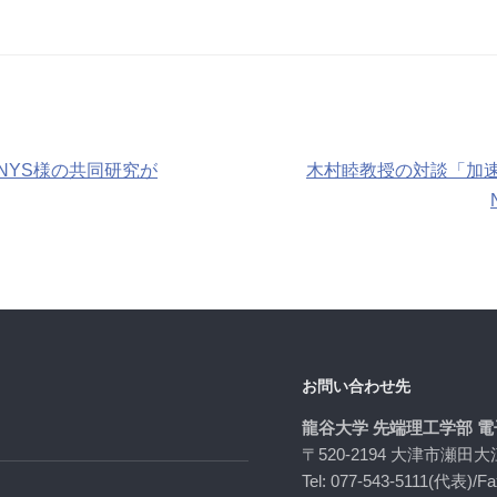
社NYS様の共同研究が
木村睦教授の対談「加
お問い合わせ先
龍谷大学 先端理工学部 
〒520-2194 大津市瀬田大
Tel: 077-543-5111(代表)/Fa