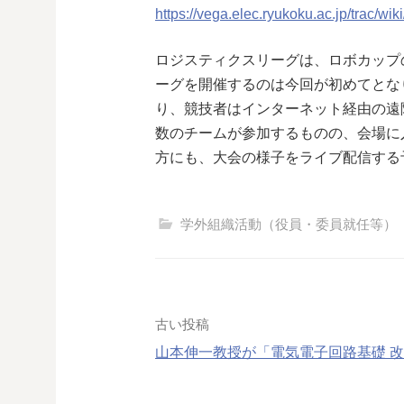
https://vega.elec.ryukoku.ac.jp/trac/
ロジスティクスリーグは、ロボカップ
ーグを開催するのは今回が初めてとな
り、競技者はインターネット経由の遠
数のチームが参加するものの、会場に
方にも、大会の様子をライブ配信する
学外組織活動（役員・委員就任等）
投
古い投稿
山本伸一教授が「電気電子回路基礎 
稿
ナ