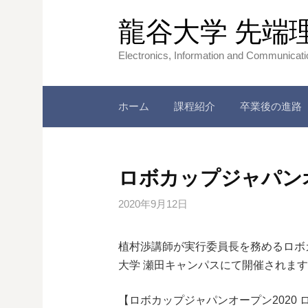
コ
龍谷大学 先端
ン
テ
Electronics, Information and Communicat
ン
ツ
へ
ホーム
課程紹介
卒業後の進路
ス
キ
ッ
ロボカップジャパンオ
プ
2020年9月12日
植村渉講師が実行委員長を務めるロボカッ
大学 瀬田キャンパスにて開催されま
【ロボカップジャパンオープン2020