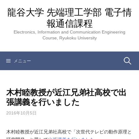
コ
龍谷大学 先端理工学部 電子情
ン
テ
報通信課程
ン
Electronics, Information and Communication Engineering
ツ
Course, Ryukoku University
へ
ス
キ
検
メニュー
ッ
プ
索:
木村睦教授が近江兄弟社高校で出
張講義を行いました
2016年10月5日
木村睦教授が近江兄弟社高校で「次世代テレビの動作原理と