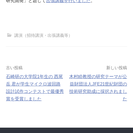
研究開発」と題して
出張講義を行いました
。
講演（招待講演・出張講義等）
投
古い投稿
新しい投稿
石崎研の大学院1年生の 西尾
木村睦教授の研究テーマが公
稿
岳 君が学生マイクロ波回路
益財団法人JFE21世紀財団の
ナ
設計試作コンテストで最優秀
技術研究助成に採択されまし
賞を受賞しました
た
ビ
ゲ
ー