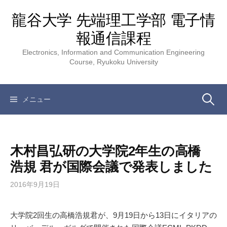
コ
龍谷大学 先端理工学部 電子情
ン
テ
報通信課程
ン
Electronics, Information and Communication Engineering
ツ
Course, Ryukoku University
へ
ス
キ
検
メニュー
ッ
プ
索:
木村昌弘研の大学院2年生の高橋
浩規 君が国際会議で発表しました
2016年9月19日
大学院2回生の高橋浩規君が、9月19日から13日にイタリアの