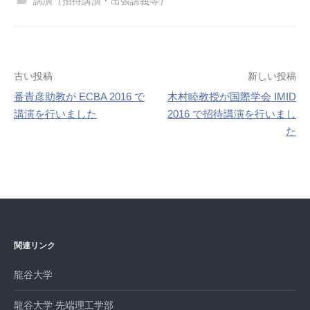
講演（招待講演・出張講義等）
投
古い投稿
新しい投稿
番貴彦助教が ECBA 2016 で
木村睦教授が国際学会 IMID
稿
講演を行いました
2016 で招待講演を行いまし
ナ
た
ビ
ゲ
ー
シ
関連リンク
ョ
龍谷大学
ン
龍谷大学 先端理工学部