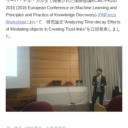
リーバ・デル・ガルダで開催された国際会議ECML-PKDD
2016 (2016 European Conference on Machine Learning and
Principles and Practice of Knowledge Discovery) の
NFmcp
Workshop
において、研究論文”Analyzing Time-decay Effects
of Mediating-objects in Creating Trust-links”を口頭発表しまし
た。