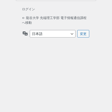
ログイン
← 龍谷大学 先端理工学部 電子情報通信課程
へ移動
言
語